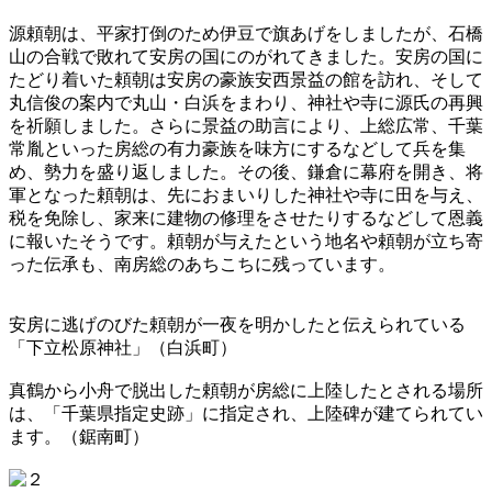
源頼朝は、平家打倒のため伊豆で旗あげをしましたが、石橋
山の合戦で敗れて安房の国にのがれてきました。安房の国に
たどり着いた頼朝は安房の豪族安西景益の館を訪れ、そして
丸信俊の案内で丸山・白浜をまわり、神社や寺に源氏の再興
を祈願しました。さらに景益の助言により、上総広常、千葉
常胤といった房総の有力豪族を味方にするなどして兵を集
め、勢力を盛り返しました。その後、鎌倉に幕府を開き、将
軍となった頼朝は、先におまいりした神社や寺に田を与え、
税を免除し、家来に建物の修理をさせたりするなどして恩義
に報いたそうです。頼朝が与えたという地名や頼朝が立ち寄
った伝承も、南房総のあちこちに残っています。
安房に逃げのびた頼朝が一夜を明かしたと伝えられている
「下立松原神社」（白浜町）
真鶴から小舟で脱出した頼朝が房総に上陸したとされる場所
は、「千葉県指定史跡」に指定され、上陸碑が建てられてい
ます。（鋸南町）