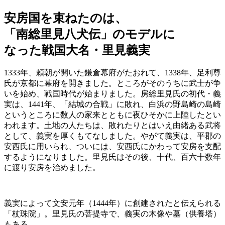
安房国を束ねたのは、
「南総里見八犬伝」のモデルに
なった戦国大名・里見義実
1333年、頼朝が開いた鎌倉幕府がたおれて、1338年、足利尊
氏が京都に幕府を開きました。ところがそのうちに武士が争
いを始め、戦国時代が始まりました。房総里見氏の初代・義
実は、1441年、「結城の合戦」に敗れ、白浜の野島崎の島崎
というところに数人の家来とともに夜ひそかに上陸したとい
われます。土地の人たちは、敗れたりとはいえ由緒ある武将
として、義実を厚くもてなしました。やがて義実は、平郡の
安西氏に用いられ、ついには、安西氏にかわって安房を支配
するようになりました。里見氏はその後、十代、百六十数年
に渡り安房を治めました。
義実によって文安元年（1444年）に創建されたと伝えられる
「杖珠院」。里見氏の菩提寺で、義実の木像や墓（供養塔）
もある。